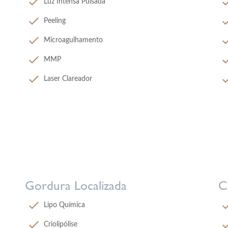
Luz Intensa Pulsada
Peeling
)
Microagulhamento
MMP
Laser Clareador
Gordura Localizada
C
Lipo Química
Criolipólise